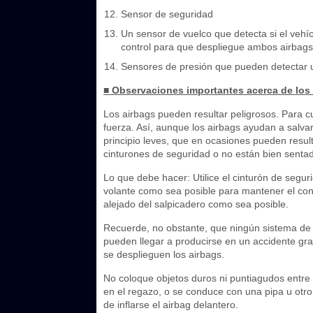
Sensor de seguridad
Un sensor de vuelco que detecta si el vehí
control para que despliegue ambos airbags 
Sensores de presión que pueden detectar u
■ Observaciones importantes acerca de los
Los airbags pueden resultar peligrosos. Para c
fuerza. Así, aunque los airbags ayudan a salv
principio leves, que en ocasiones pueden result
cinturones de seguridad o no están bien senta
Lo que debe hacer: Utilice el cinturón de segur
volante como sea posible para mantener el cont
alejado del salpicadero como sea posible.
Recuerde, no obstante, que ningún sistema de s
pueden llegar a producirse en un accidente gra
se desplieguen los airbags.
No coloque objetos duros ni puntiagudos entre u
en el regazo, o se conduce con una pipa u otr
de inflarse el airbag delantero.