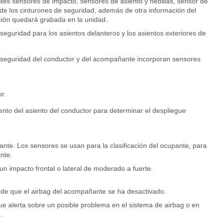
ntes sensores de impacto, sensores de asiento y hebillas, sensor de
 de los cinturones de seguridad, además de otra información del
ción quedará grabada en la unidad.
seguridad para los asientos delanteros y los asientos exteriores de
e seguridad del conductor y del acompañante incorporan sensores
r.
ento del asiento del conductor para determinar el despliegue
te. Los sensores se usan para la clasificación del ocupante, para
nte.
 impacto frontal o lateral de moderado a fuerte.
a de que el airbag del acompañante se ha desactivado.
ue alerta sobre un posible problema en el sistema de airbag o en
.