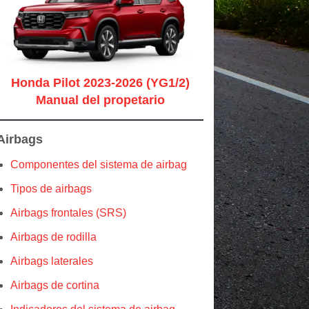
Honda Pilot 2023-2026 (YG1/2)
Manual del propetario
Airbags
Componentes del sistema de airbag
Tipos de airbags
Airbags frontales (SRS)
Airbags de rodilla
Airbags laterales
Airbags de cortina