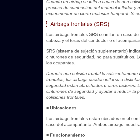
Cuando un airbag se infla a causa de una coli
proceso de combustión del material inflador y 
experimentar un cierto malestar temporal. Si es
Airbags frontales (SRS)
Los airbags frontales SRS se inflan en caso de 
cabeza y el tórax del conductor o el acompaña
SRS (sistema de sujeción suplementario) indic
cinturones de seguridad, no para sustituirlos. 
los ocupantes.
Durante una colisión frontal lo suficientement
frontales, los airbags pueden inflarse a distint
seguridad están abrochados u otros factores. 
cinturones de seguridad y ayudar a reducir la p
colisiones frontales.
■ Ubicaciones
Los airbags frontales están ubicados en el cent
caso del acompañante. Ambos airbags muestr
■ Funcionamiento