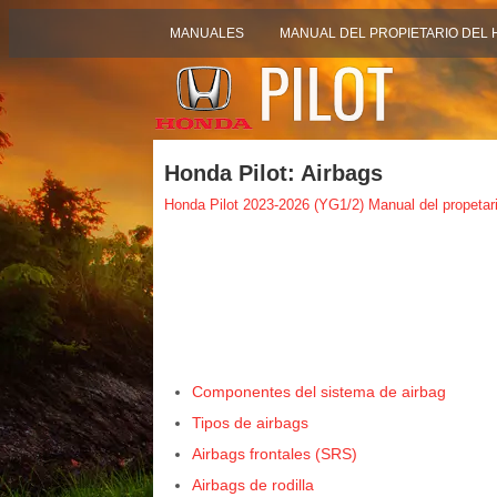
MANUALES
MANUAL DEL PROPIETARIO DEL 
Honda Pilot: Airbags
Honda Pilot 2023-2026 (YG1/2) Manual del propetar
Componentes del sistema de airbag
Tipos de airbags
Airbags frontales (SRS)
Airbags de rodilla